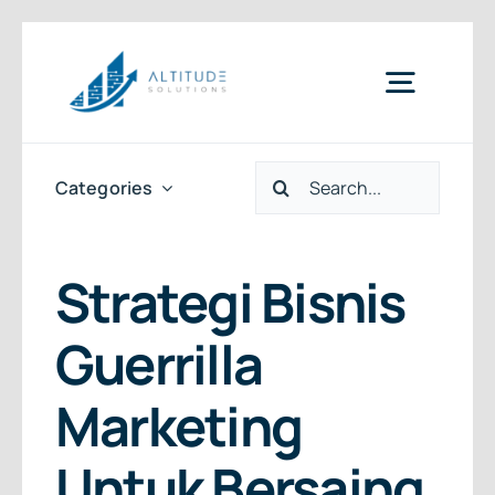
Skip
to
Toggle
content
Naviga
Search
Home
Categories
for:
News & Articles
Strategi Bisnis
Guerrilla
Services
Marketing
Clients
Untuk Bersaing