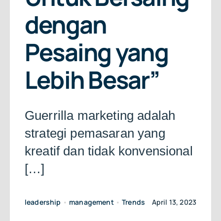
About Us
dengan
Free Consultation
Pesaing yang
Lebih Besar”
Guerrilla marketing adalah
strategi pemasaran yang
kreatif dan tidak konvensional
[…]
leadership
•
management
•
Trends
April 13, 2023