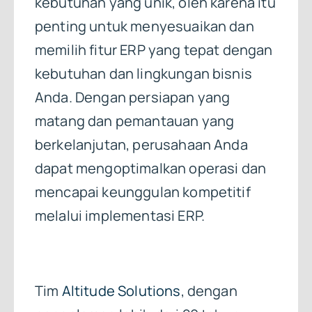
kebutuhan yang unik, oleh karena itu
penting untuk menyesuaikan dan
memilih fitur ERP yang tepat dengan
kebutuhan dan lingkungan bisnis
Anda. Dengan persiapan yang
matang dan pemantauan yang
berkelanjutan, perusahaan Anda
dapat mengoptimalkan operasi dan
mencapai keunggulan kompetitif
melalui implementasi ERP.
Tim
Altitude Solutions
, dengan