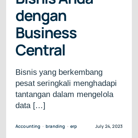
About Us
dengan
Free Consultation
Business
Central
Bisnis yang berkembang
pesat seringkali menghadapi
tantangan dalam mengelola
data […]
Accounting
•
branding
•
erp
July 24, 2023