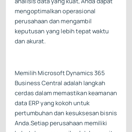
analisis data yang kuat, Anda dapat
mengoptimalkan operasional
perusahaan dan mengambil
keputusan yang lebih tepat waktu
dan akurat.
Memilih Microsoft Dynamics 365
Business Central adalah langkah
cerdas dalam memastikan keamanan
data ERP yang kokoh untuk
pertumbuhan dan kesuksesan bisnis
Anda.Setiap perusahaan memiliki