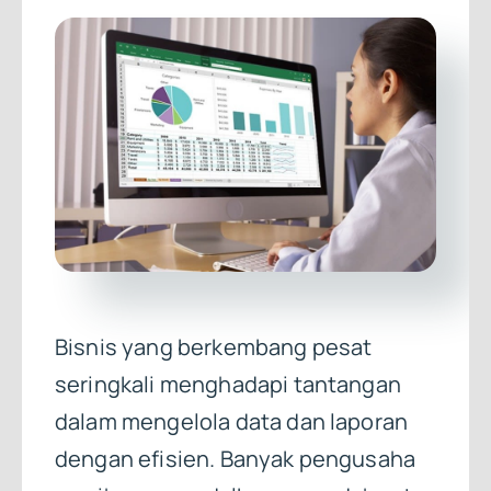
Bisnis yang berkembang pesat
seringkali menghadapi tantangan
dalam mengelola data dan laporan
dengan efisien. Banyak pengusaha