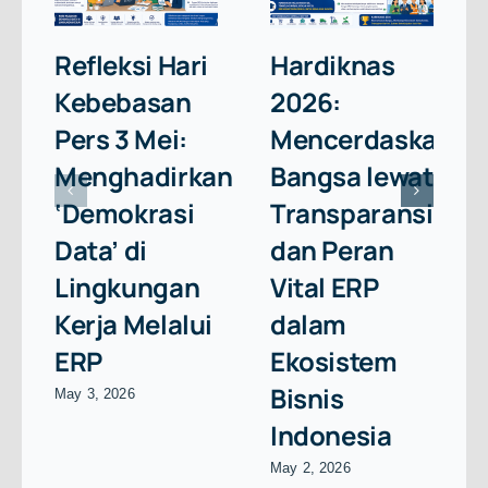
Refleksi Hari
Hardiknas
Kebebasan
2026:
Pers 3 Mei:
Mencerdaskan
Menghadirkan
Bangsa lewat
‘Demokrasi
Transparansi
Data’ di
dan Peran
Lingkungan
Vital ERP
Kerja Melalui
dalam
ERP
Ekosistem
Bisnis
May 3, 2026
Indonesia
May 2, 2026