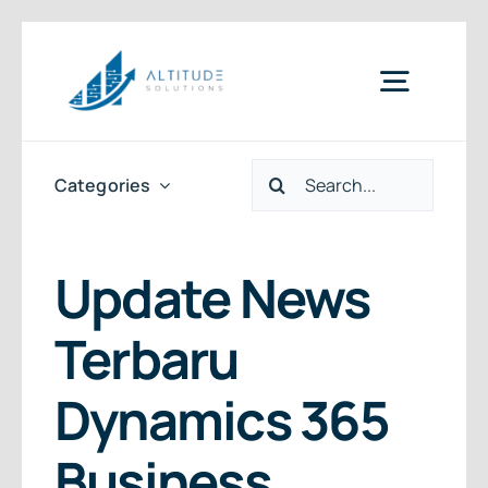
Skip
to
Toggle
content
Naviga
Search
Home
Categories
for:
News & Articles
Update News
Terbaru
Services
Dynamics 365
Clients
Business