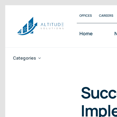
Skip
OFFICES
CAREERS
to
content
Home
N
Categories
Succ
Impl