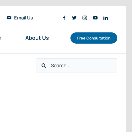
Email Us
s
About Us
Free Consultation
Search
for: