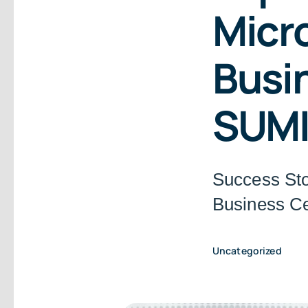
Micr
Busi
SUM
Success St
Business Ce
Uncategorized