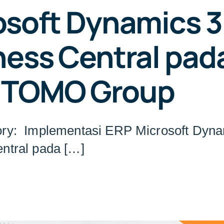
osoft Dynamics 
ness Central pad
ITOMO Group
ory: Implementasi ERP Microsoft Dyna
ntral pada […]