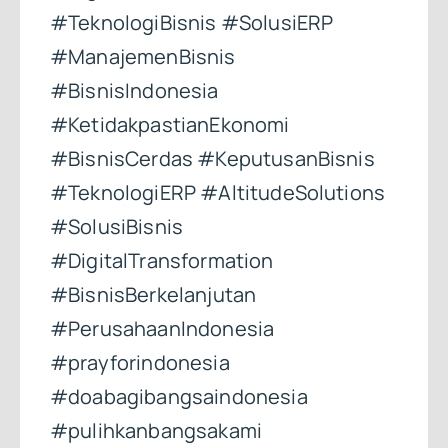
#TeknologiBisnis #SolusiERP
#ManajemenBisnis
#BisnisIndonesia
#KetidakpastianEkonomi
#BisnisCerdas #KeputusanBisnis
#TeknologiERP #AltitudeSolutions
#SolusiBisnis
#DigitalTransformation
#BisnisBerkelanjutan
#PerusahaanIndonesia
#prayforindonesia
#doabagibangsaindonesia
#pulihkanbangsakami