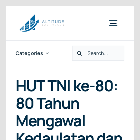
Skip
to
Toggle
content
Naviga
Search
Home
Categories
for:
News & Articles
HUT TNI ke-80:
80 Tahun
Services
Mengawal
Clients
Kedaulatan dan