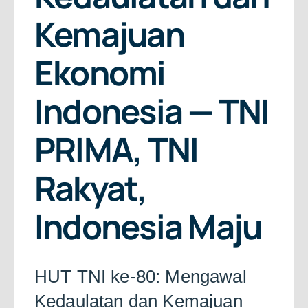
About Us
Kemajuan
Free Consultation
Ekonomi
Indonesia — TNI
PRIMA, TNI
Rakyat,
Indonesia Maju
HUT TNI ke-80: Mengawal
Kedaulatan dan Kemajuan