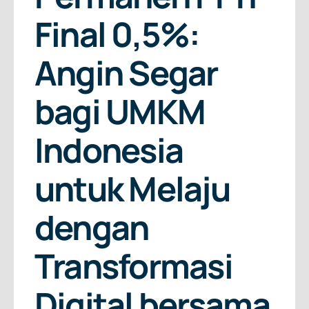
About Us
Final 0,5%:
Free Consultation
Angin Segar
bagi UMKM
Indonesia
untuk Melaju
dengan
Transformasi
Digital bersama