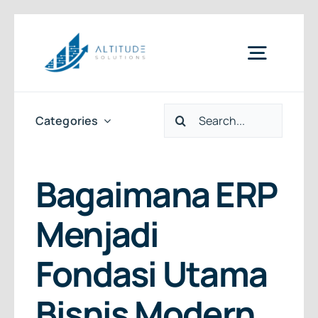
Skip
to
Toggle
content
Naviga
Search
Home
Categories
for:
News & Articles
Bagaimana ERP
Menjadi
Services
Fondasi Utama
Clients
Bisnis Modern