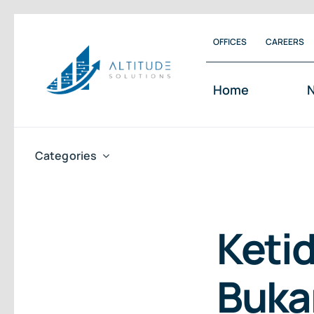
Skip
OFFICES
CAREERS
to
content
Home
N
Categories
Keti
Buka