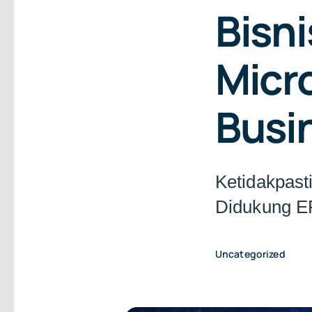
Bisn
Micr
Busi
Ketidakpast
Didukung E
Uncategorized