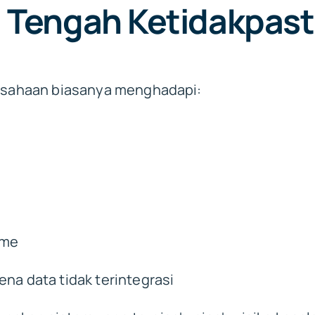
i Tengah Ketidakpas
erusahaan biasanya menghadapi:
ime
na data tidak terintegrasi