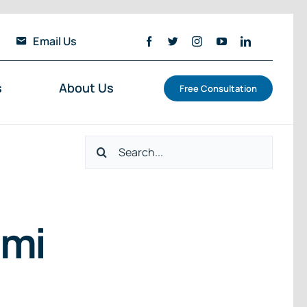
Email Us
s
About Us
Free Consultation
Search
for:
omi